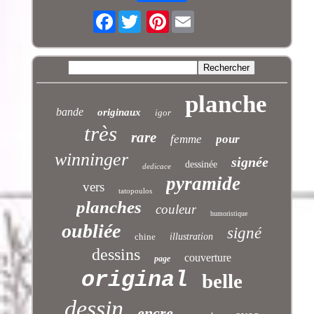
Facebook
Pinterest
planche
bande
originaux
igor
très
rare
femme
pour
winninger
signée
dessinée
dedicace
pyramide
vers
tatopoulos
planches
couleur
humoristique
oubliée
signé
chine
illustration
dessins
couverture
page
original
belle
dessin
encre