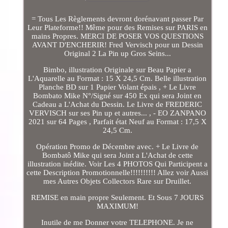
= Tous Les Règlements devront dorénavant passer Par
Leur Plateforme!! Même pour des Remises sur PARIS en
mains Propres. MERCI DE POSER VOS QUESTIONS
AVANT D'ENCHERIR! Fred Vervisch pour un Dessin
Original 2 La Pin up Gros Seins...
Bimbo, illustration Originale sur Beau Papier a
L'Aquarelle au Format : 15 X 24,5 Cm. Belle illustration
Planche BD sur 1 Papier Volant épais , + Le Livre
Bombato Mike N°/Signé sur 450 Ex qui sera Joint en
Cadeau a L'Achat du Dessin. Le Livre de FREDERIC
VERVISCH sur ses Pin up et autres... , - EO ZANPANO
2021 sur 64 Pages , Parfait état Neuf au Format : 17,5 X
24,5 Cm.
Opération Promo de Décembre avec. + Le Livre de
Bombatô Mike qui sera Joint a L'Achat de cette
illustration inédite. Voir Les 4 PHOTOS Qui Participent a
cette Description Promotionnelle!!!!!!!!!! Allez voir Aussi
mes Autres Objets Collectors Rare sur Druillet.
REMISE en main propre Seulement. Et Sous 7 JOURS
MAXIMUM!
Inutile de me Donner votre TELEPHONE. Je ne