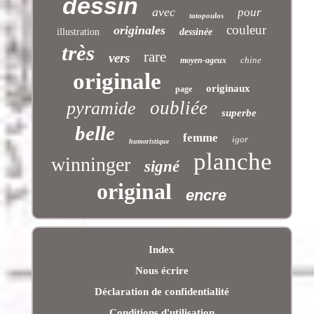
dessin
avec
pour
tatopoulos
couleur
originales
illustration
dessinée
très
rare
vers
chine
moyen-ageux
originale
originaux
page
oubliée
pyramide
superbe
belle
femme
igor
humoristique
planche
winninger
signé
original
encre
Index
Nous écrire
Déclaration de confidentialité
Conditions d'utilisation