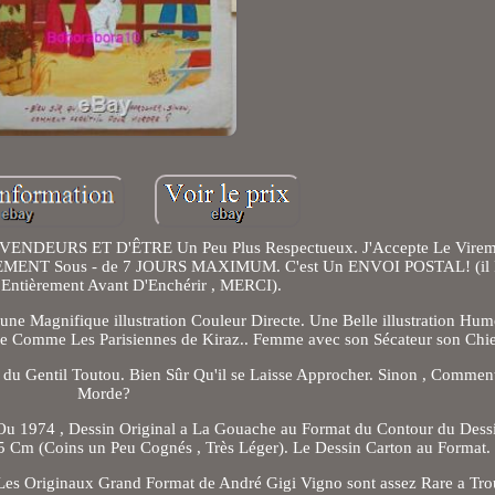
NDEURS ET D'ÊTRE Un Peu Plus Respectueux. J'Accepte Le Vireme
 PAIEMENT Sous - de 7 JOURS MAXIMUM. C'est Un ENVOI POSTAL! (il 
Entièrement Avant D'Enchérir , MERCI).
une Magnifique illustration Couleur Directe. Une Belle illustration Hum
nce Comme Les Parisiennes de Kiraz.. Femme avec son Sécateur son Chi
du Gentil Toutou. Bien Sûr Qu'il se Laisse Approcher. Sinon , Comment 
Morde?
 Ou 1974 , Dessin Original a La Gouache au Format du Contour du Dessi
,5 Cm (Coins un Peu Cognés , Très Léger). Le Dessin Carton au Format
t Les Originaux Grand Format de André Gigi Vigno sont assez Rare a Tro