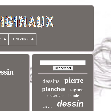
E
UNIVERS
ssin
pierre
dessins
planches
signée
couverture
bande
dessin
dedicace