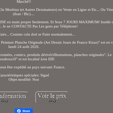
Marché!!
 Ou Moebius (et Autres Dessinateurs) en Vente en Ligne et Etc... Ou Vi
(iban / Bic)....
MISE en main propre Seulement. Et Sous 7 JOURS MAXIMUM! Inutile
 Je ne CONTACTE Pas Les gens par Téléphone!
Faire... Comme cela doit se Faire normalement...
inture Planche Originale (Art Dessin Jours de France Kiraz)" est en v
lundi 24 août 2020.
ssinées, comics, produits dérivés\Illustrations, planches originales". Le
orabora10" et est localisé à/en IDF.
 peut être expédié au pays suivant: France.
aractéristiques spéciales: Signé
Objet modifié: Non
Share