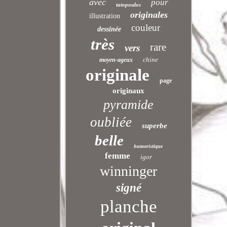
avec
pour
tatopoulos
originales
illustration
couleur
dessinée
très
rare
vers
chine
moyen-ageux
originale
page
originaux
pyramide
oubliée
superbe
belle
humoristique
femme
igor
winninger
signé
planche