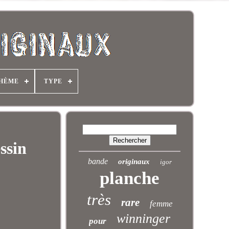
HÈME
TYPE
ssin
bande
originaux
igor
planche
très
rare
femme
winninger
pour