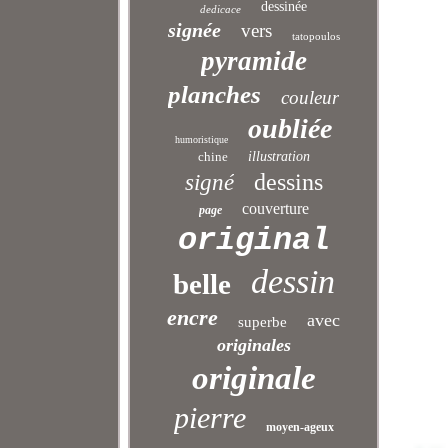
dessinée
dedicace
signée
vers
tatopoulos
pyramide
planches
couleur
oubliée
humoristique
chine
illustration
dessins
signé
couverture
page
original
dessin
belle
encre
avec
superbe
originales
originale
pierre
moyen-ageux