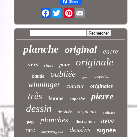
Share
Facebook
Pinterest
planche
original
encre
originale
vers
pour
chine
oubliée
bande
tatopoulos
igor
winninger
couleur
originales
très
pierre
femme
superbe
dessin
originaux
dessinée
dedicace
planches
avec
illustration
page
rare
dessins
signée
moyen-ageux