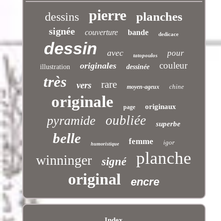
pierre
planches
dessins
signée
couverture
bande
dedicace
dessin
avec
pour
tatopoulos
couleur
originales
illustration
dessinée
très
rare
vers
chine
moyen-ageux
originale
originaux
page
oubliée
pyramide
superbe
belle
femme
igor
humoristique
planche
winninger
signé
original
encre
Index