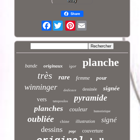
Share
Facebook
Pinterest
planche
bande
originaux
igor
très
rare
femme
pour
winninger
signée
dessinée
dedicace
pyramide
vers
tatopoulos
planches
couleur
humoristique
oubliée
signé
chine
illustration
dessins
couverture
page