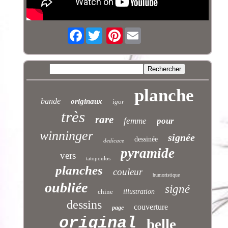
Facebook
Pinterest
planche
bande
originaux
igor
très
rare
femme
pour
winninger
signée
dessinée
dedicace
pyramide
vers
tatopoulos
planches
couleur
humoristique
oubliée
signé
chine
illustration
dessins
couverture
page
original
belle