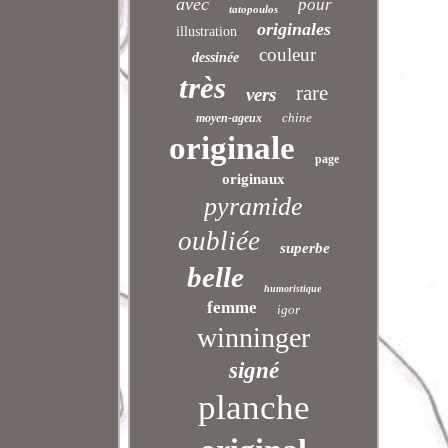
avec
pour
tatopoulos
originales
illustration
couleur
dessinée
très
rare
vers
chine
moyen-ageux
originale
page
originaux
pyramide
oubliée
superbe
belle
humoristique
femme
igor
winninger
signé
planche