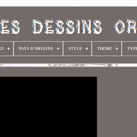
RE
PAYS D'ORIGINE
STYLE
THÈME
TYP