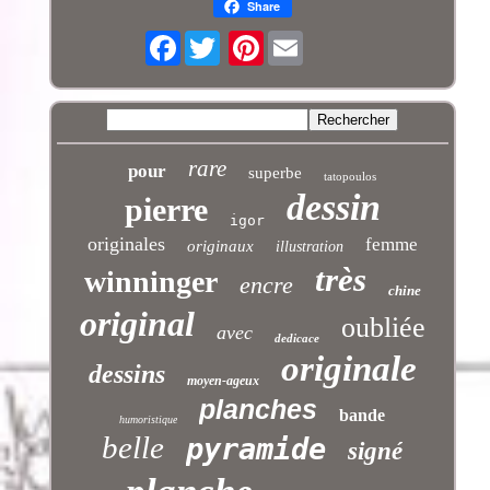
Share
Facebook
Pinterest
rare
pour
superbe
tatopoulos
dessin
pierre
igor
originales
femme
originaux
illustration
très
winninger
encre
chine
original
oubliée
avec
dedicace
originale
dessins
moyen-ageux
planches
bande
humoristique
belle
pyramide
signé