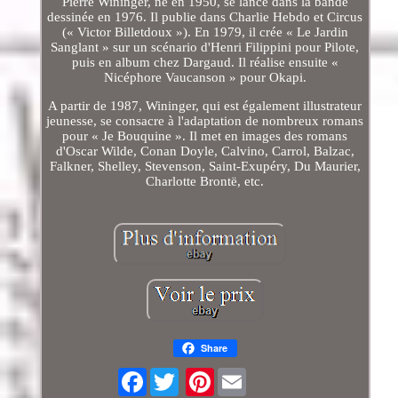
Pierre Wininger, né en 1950, se lance dans la bande
dessinée en 1976. Il publie dans Charlie Hebdo et Circus
(« Victor Billetdoux »). En 1979, il crée « Le Jardin
Sanglant » sur un scénario d'Henri Filippini pour Pilote,
puis en album chez Dargaud. Il réalise ensuite «
Nicéphore Vaucanson » pour Okapi.
A partir de 1987, Wininger, qui est également illustrateur
jeunesse, se consacre à l'adaptation de nombreux romans
pour « Je Bouquine ». Il met en images des romans
d'Oscar Wilde, Conan Doyle, Calvino, Carrol, Balzac,
Falkner, Shelley, Stevenson, Saint-Exupéry, Du Maurier,
Charlotte Brontë, etc.
Share
Facebook
Pinterest