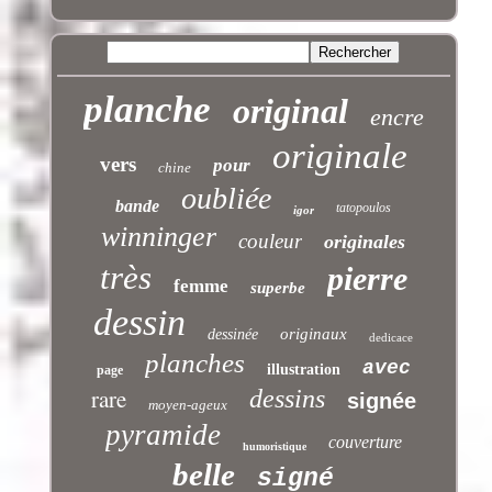
planche
original
encre
originale
vers
pour
chine
oubliée
bande
tatopoulos
igor
winninger
couleur
originales
très
pierre
femme
superbe
dessin
originaux
dessinée
dedicace
planches
avec
illustration
page
rare
dessins
signée
moyen-ageux
pyramide
couverture
humoristique
belle
signé