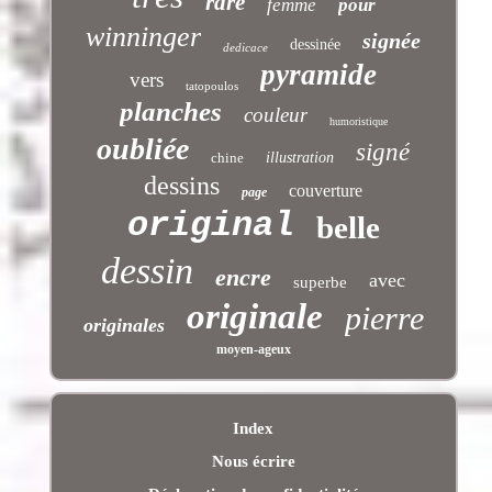
rare
femme
pour
winninger
signée
dessinée
dedicace
pyramide
vers
tatopoulos
planches
couleur
humoristique
oubliée
signé
chine
illustration
dessins
couverture
page
original
belle
dessin
encre
avec
superbe
originale
pierre
originales
moyen-ageux
Index
Nous écrire