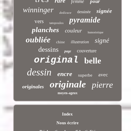
rare
femme
pour
winninger
signée
dessinée
dedicace
pyramide
vers
tatopoulos
planches
couleur
humoristique
oubliée
signé
chine
illustration
dessins
couverture
page
original
belle
dessin
encre
avec
superbe
originale
pierre
originales
moyen-ageux
Index
Nous écrire