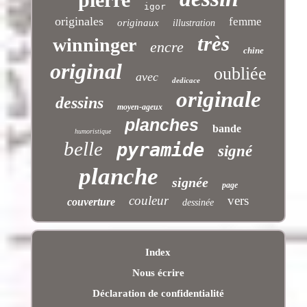
igor
originales
femme
originaux
illustration
très
winninger
encre
chine
original
oubliée
avec
dedicace
originale
dessins
moyen-ageux
planches
bande
humoristique
belle
pyramide
signé
planche
signée
page
couleur
vers
couverture
dessinée
Index
Nous écrire
Déclaration de confidentialité