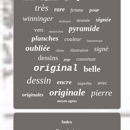
très
rare
femme
pour
winninger
signée
dessinée
dedicace
pyramide
vers
tatopoulos
planches
couleur
humoristique
oubliée
signé
chine
illustration
dessins
couverture
page
original
belle
dessin
encre
avec
superbe
originale
pierre
originales
moyen-ageux
Index