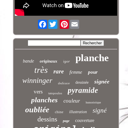
Facebook
Pinterest
planche
bande
originaux
igor
très
rare
femme
pour
winninger
signée
dessinée
dedicace
pyramide
vers
tatopoulos
planches
couleur
humoristique
oubliée
signé
chine
illustration
dessins
couverture
page