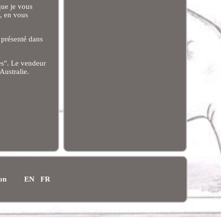
que je vous
s, en vous
t présenté dans
les". Le vendeur
Australie.
ion
EN
FR