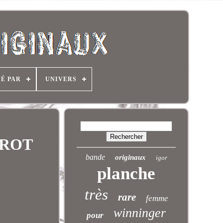
NÉ PAR
UNIVERS
HAROT
bande
originaux
igor
planche
très
rare
femme
winninger
pour