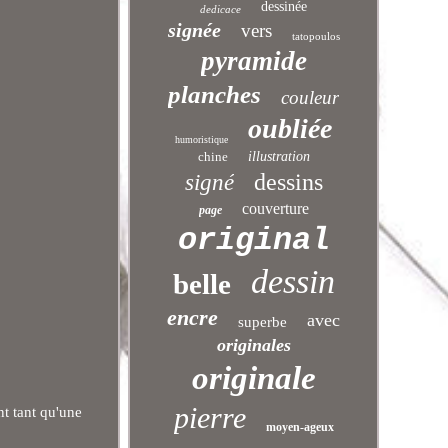
dessinée
dedicace
signée
vers
tatopoulos
pyramide
planches
couleur
oubliée
humoristique
chine
illustration
dessins
signé
couverture
page
original
dessin
belle
encre
avec
superbe
originales
originale
pierre
nt tant qu'une
moyen-ageux