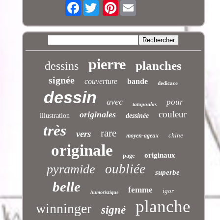
Facebook
Pinterest
pierre
planches
dessins
signée
couverture
bande
dedicace
dessin
avec
pour
tatopoulos
couleur
originales
illustration
dessinée
très
rare
vers
chine
moyen-ageux
originale
originaux
page
oubliée
pyramide
superbe
belle
femme
igor
humoristique
planche
winninger
signé