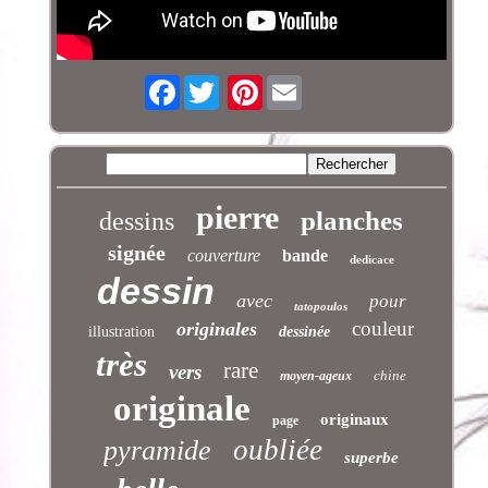
Facebook
Pinterest
pierre
planches
dessins
signée
couverture
bande
dedicace
dessin
avec
pour
tatopoulos
couleur
originales
illustration
dessinée
très
rare
vers
chine
moyen-ageux
originale
originaux
page
oubliée
pyramide
superbe