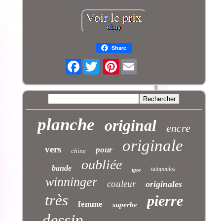
Share
Facebook
Pinterest
planche
original
encre
originale
vers
pour
chine
oubliée
bande
tatopoulos
igor
winninger
couleur
originales
très
pierre
femme
superbe
dessin