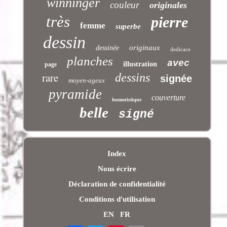
winninger
couleur
originales
très
pierre
femme
superbe
dessin
originaux
dessinée
dedicace
planches
avec
illustration
page
rare
dessins
signée
moyen-ageux
pyramide
couverture
humoristique
belle
signé
Index
Nous écrire
Déclaration de confidentialité
Conditions d'utilisation
EN
FR