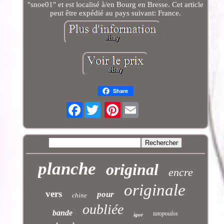
"snoe01" et est localisé à/en Bourg en Bresse. Cet article
peut être expédié au pays suivant: France.
Share
Facebook
Pinterest
planche
original
encre
originale
vers
pour
chine
oubliée
bande
tatopoulos
igor