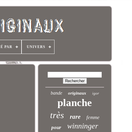
NÉ PAR
UNIVERS
bande
originaux
igor
planche
très
rare
femme
winninger
pour