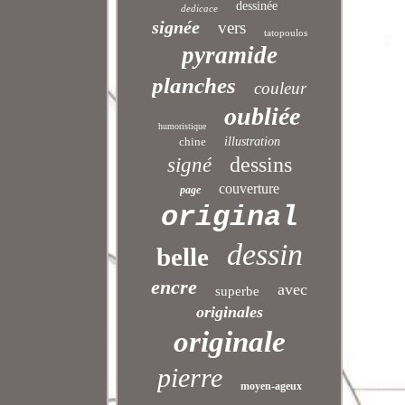
dessinée
dedicace
signée
vers
tatopoulos
pyramide
planches
couleur
oubliée
humoristique
chine
illustration
dessins
signé
couverture
page
original
dessin
belle
encre
avec
superbe
originales
originale
pierre
moyen-ageux