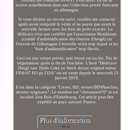
veuillez me contacter AVANT d'enchérir! La Bd se
trouve actuellement dans une Collection privée francaise
en allemagne.
Si vous désirez un envoie suivi, veuillez me contacter
après avoir remporté la vente et ne payez pas avant la
nouvelle facture avec les frais de ports exactes. La
dédicace n'est pas certifiée par l'association Moulinsart
(comité d'authentification des Oeuvre d'hergé) car
l'envoie de l'allemagne à bruxelle m'est trop risqué et les
"frais d'authentification" trop élevés.
Ceci est une ventre privée, tout retour est exclus. Pas de
négotiations après la fin de l'enchère. L'item "Dédicace
Hergé rare Tintin Coke en Stock dessin original milou
1958-67 EO pa COA" est en vente depuis le mercredi 23
janvier 2019.
Il est dans la catégorie "Livres, BD, revues\BD\Planches,
dessins originaux". Le vendeur est "christiane470" et est
localisé à/en Bois d'Ennebourg. Cet article peut être
expédié au pays suivant: France.