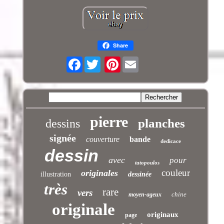
Share
Facebook
Pinterest
pierre
planches
dessins
signée
couverture
bande
dedicace
dessin
avec
pour
tatopoulos
couleur
originales
illustration
dessinée
très
rare
vers
chine
moyen-ageux
originale
originaux
page