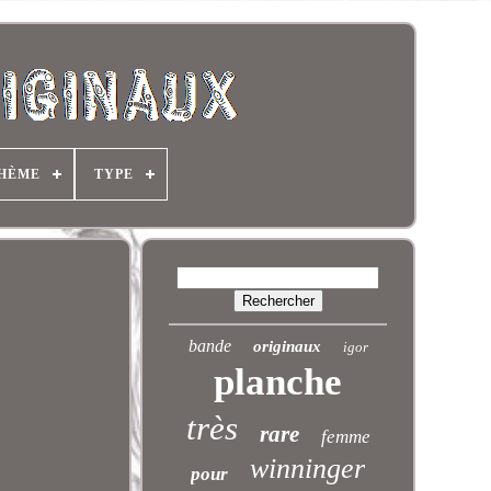
HÈME
TYPE
bande
originaux
igor
planche
très
rare
femme
winninger
pour