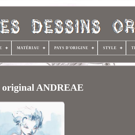
E
MATÉRIAU
PAYS D'ORIGINE
STYLE
T
n original ANDREAE