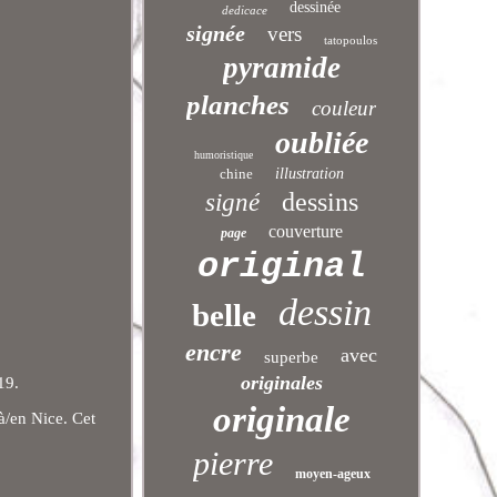
dessinée
dedicace
signée
vers
tatopoulos
pyramide
planches
couleur
oubliée
humoristique
chine
illustration
dessins
signé
couverture
page
original
dessin
belle
encre
avec
superbe
originales
19.
originale
à/en Nice. Cet
pierre
moyen-ageux