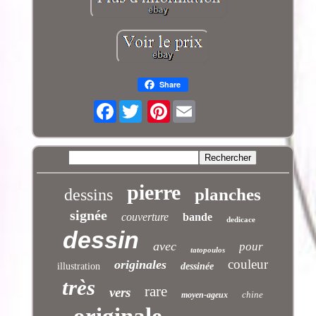
Share
Facebook
Pinterest
pierre
planches
dessins
signée
couverture
bande
dedicace
dessin
avec
pour
tatopoulos
couleur
originales
illustration
dessinée
très
rare
vers
chine
moyen-ageux
originale