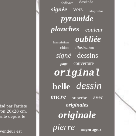
dessinée
dedicace
signée
vers
tatopoulos
pyramide
planches
couleur
oubliée
humoristique
chine
illustration
dessins
signé
couverture
page
original
dessin
belle
encre
avec
superbe
originales
é par l'artiste
viron 20x28 cm.
originale
e depuis le
pierre
moyen-ageux
 vendeur est