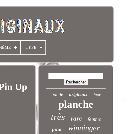
HÈME
TYPE
Pin Up
bande
originaux
igor
planche
très
rare
femme
winninger
pour