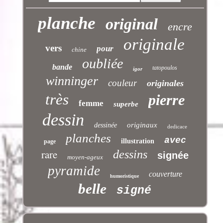
planche
original
encre
originale
vers
pour
chine
oubliée
bande
tatopoulos
igor
winninger
couleur
originales
très
pierre
femme
superbe
dessin
originaux
dessinée
dedicace
planches
avec
illustration
page
rare
dessins
signée
moyen-ageux
pyramide
couverture
humoristique
belle
signé