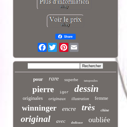
Share
Facebook
Pinterest
rare
pour
superbe
tatopoulos
dessin
pierre
igor
originales
femme
originaux
illustration
très
winninger
encre
chine
original
oubliée
avec
dedicace