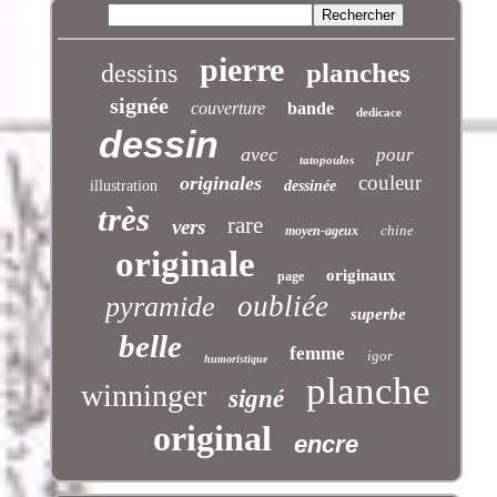
pierre
planches
dessins
signée
couverture
bande
dedicace
dessin
avec
pour
tatopoulos
couleur
originales
illustration
dessinée
très
rare
vers
chine
moyen-ageux
originale
originaux
page
oubliée
pyramide
superbe
belle
femme
igor
humoristique
planche
winninger
signé
original
encre