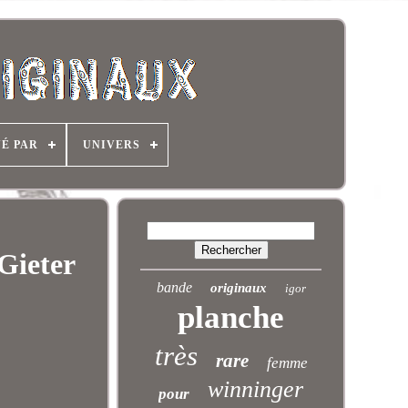
NÉ PAR
UNIVERS
Gieter
bande
originaux
igor
planche
très
rare
femme
winninger
pour