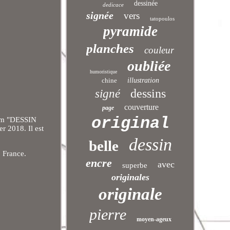
dessinée
dedicace
signée
vers
tatopoulos
pyramide
planches
couleur
oubliée
humoristique
chine
illustration
dessins
signé
couverture
page
original
m "DESSIN
2018. Il est
dessin
belle
: France.
encre
avec
superbe
originales
originale
pierre
moyen-ageux