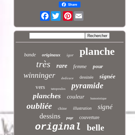
Share
Facebook
Pinterest
planche
bande
originaux
igor
très
rare
femme
pour
winninger
signée
dessinée
dedicace
pyramide
vers
tatopoulos
planches
couleur
humoristique
oubliée
signé
chine
illustration
dessins
couverture
page
original
belle