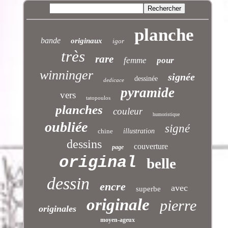
planche
bande
originaux
igor
très
rare
femme
pour
winninger
signée
dessinée
dedicace
pyramide
vers
tatopoulos
planches
couleur
humoristique
oubliée
signé
chine
illustration
dessins
couverture
page
original
belle
dessin
encre
avec
superbe
originale
pierre
originales
moyen-ageux