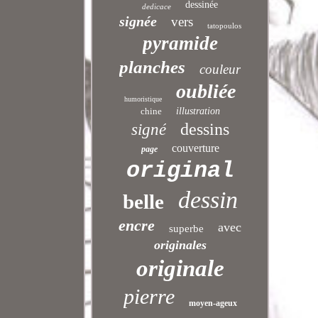
dessinée
dedicace
signée
vers
tatopoulos
pyramide
planches
couleur
oubliée
humoristique
chine
illustration
dessins
signé
couverture
page
original
dessin
belle
encre
avec
superbe
originales
originale
pierre
moyen-ageux