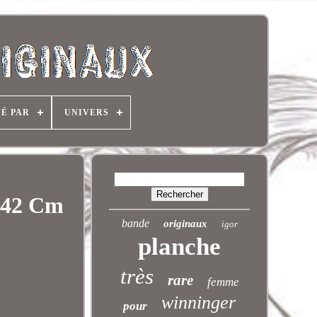
NÉ PAR
UNIVERS
042 Cm
bande
originaux
igor
planche
très
rare
femme
winninger
pour