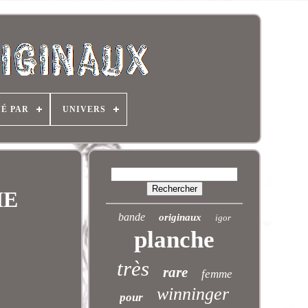
NÉ PAR
UNIVERS
HE
bande
originaux
igor
planche
très
rare
femme
winninger
pour