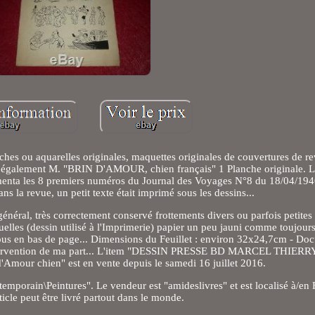
es ou aquarelles originales, maquettes originales de couvertures de rev
 également M. "BRIN D'AMOUR, chien français" 1 Planche originale. Le
émenta les 8 premiers numéros du Journal des Voyages N°8 du 18/04/19
s la revue, un petit texte était imprimé sous les dessins...
énéral, très correctement conservé frottements divers ou parfois petites
tuelles (dessin utilisé à l'Imprimerie) papier un peu jauni comme toujours
essous en bas de page... Dimensions du Feuillet : environ 32x24,7cm - D
ne intervention de ma part... L'item "DESSIN PRESSE BD MARCEL THI
mour chien" est en vente depuis le samedi 16 juillet 2016.
ntemporain\Peintures". Le vendeur est "amideslivres" et est localisé à/e
ticle peut être livré partout dans le monde.