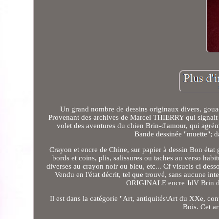
Un grand nombre de dessins originaux divers, gouach
Provenant des archives de Marcel THIERRY qui signait
volet des aventures du chien Brin-d'amour, qui agr
Bande dessinée "muette"; dan
Crayon et encre de Chine, sur papier à dessin Bon état g
bords et coins, plis, salissures ou taches au verso habi
diverses au crayon noir ou bleu, etc... Cf visuels ci d
Vendu en l'état décrit, tel que trouvé, sans aucu
ORIGINALE encre JdV Brin d'A
Il est dans la catégorie "Art, antiquités\Art du XXe, co
Bois. Cet ar