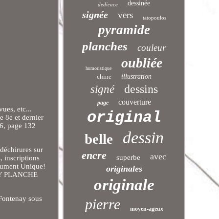
dessinée
dedicace
signée
vers
tatopoulos
pyramide
planches
couleur
oubliée
humoristique
chine
illustration
dessins
signé
couverture
page
ues, etc...
original
 8e et dernier
46, page 132
dessin
belle
 déchirures sur
encre
avec
superbe
, inscriptions
ocument Unique!
originales
ERRY PLANCHE
originale
n Fontenay sous
pierre
moyen-ageux