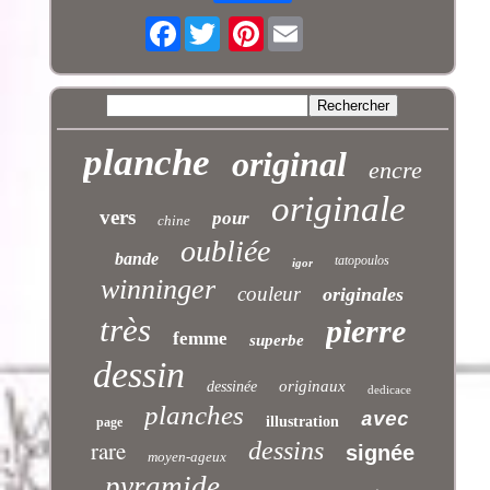
Facebook
Pinterest
planche
original
encre
originale
vers
pour
chine
oubliée
bande
tatopoulos
igor
winninger
couleur
originales
très
pierre
femme
superbe
dessin
originaux
dessinée
dedicace
planches
avec
illustration
page
rare
dessins
signée
moyen-ageux
pyramide