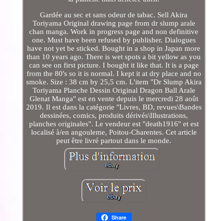
Gardée au sec et sans odeur de tabac. Sell Akira
Toriyama Original drawing page from dr slump arale
chan manga. Work in progress page and non definitive
one. Must have been refused by publisher. Dialogues
have not yet be sticked. Bought in a shop in Japan more
than 10 years ago. There is wet spots a bit yellow as you
can see on first picture. I bought it like that. It is a page
from the 80's so it is normal. I kept it at dry place and no
smoke. Size : 38 cm by 25,5 cm. L'item "Dr Slump Akira
Toriyama Planche Dessin Original Dragon Ball Arale
Glenat Manga" est en vente depuis le mercredi 28 août
2019. Il est dans la catégorie "Livres, BD, revues\Bandes
dessinées, comics, produits dérivés\Illustrations,
planches originales". Le vendeur est "death1916" et est
localisé à/en angouleme, Poitou-Charentes. Cet article
peut être livré partout dans le monde.
Share