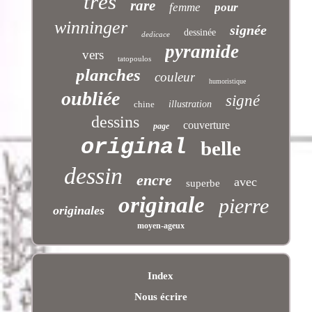
très
rare
femme
pour
winninger
signée
dessinée
dedicace
pyramide
vers
tatopoulos
planches
couleur
humoristique
oubliée
signé
chine
illustration
dessins
couverture
page
original
belle
dessin
encre
avec
superbe
originale
pierre
originales
moyen-ageux
Index
Nous écrire