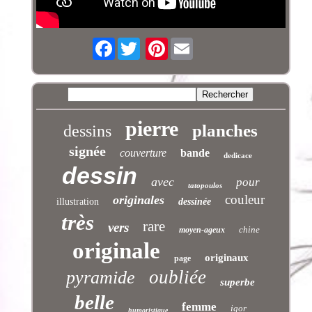
Facebook
Pinterest
pierre
planches
dessins
signée
couverture
bande
dedicace
dessin
avec
pour
tatopoulos
couleur
originales
illustration
dessinée
très
rare
vers
chine
moyen-ageux
originale
originaux
page
oubliée
pyramide
superbe
belle
femme
igor
humoristique