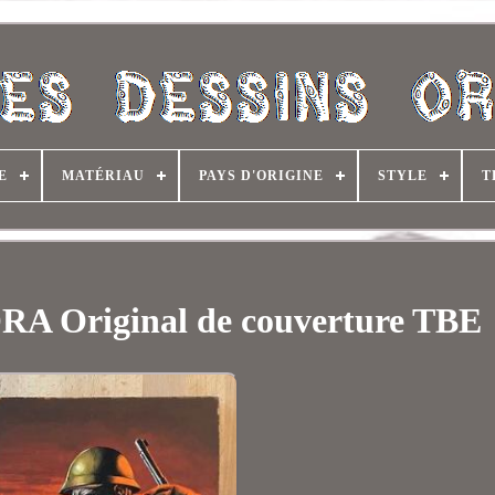
E
MATÉRIAU
PAYS D'ORIGINE
STYLE
T
ORA Original de couverture TBE