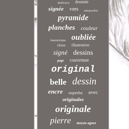
dessinée
dedicace
signée
vers
tatopoulos
pyramide
planches
couleur
oubliée
humoristique
chine
illustration
dessins
signé
couverture
page
original
dessin
belle
encre
avec
superbe
originales
originale
pierre
moyen-ageux