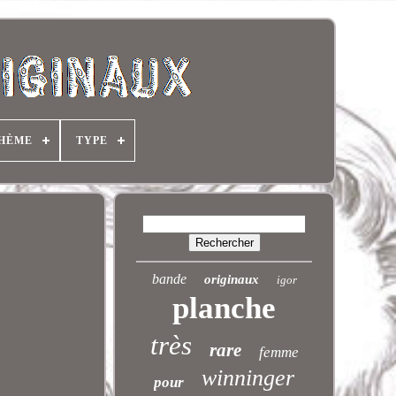
HÈME
TYPE
bande
originaux
igor
planche
très
rare
femme
winninger
pour