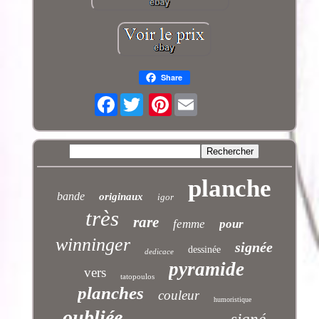
Share
Facebook
Pinterest
planche
bande
originaux
igor
très
rare
femme
pour
winninger
signée
dessinée
dedicace
pyramide
vers
tatopoulos
planches
couleur
humoristique
oubliée