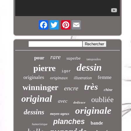
Facebook
Pinterest
rare
pour
superbe
tatopoulos
dessin
pierre
igor
originales
femme
originaux
illustration
très
winninger
encre
chine
original
oubliée
avec
dedicace
originale
dessins
moyen-ageux
planches
bande
humoristique