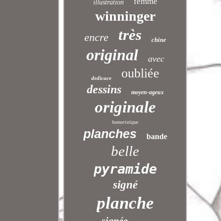
femme
illustration
winninger
très
encre
chine
original
avec
oubliée
dedicace
dessins
moyen-ageux
originale
humoristique
planches
bande
belle
pyramide
signé
planche
signée