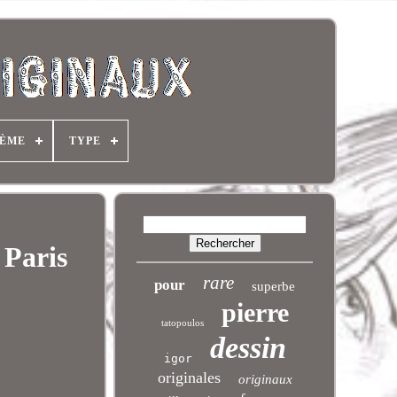
ÈME
TYPE
 Paris
rare
pour
superbe
pierre
tatopoulos
dessin
igor
originales
originaux