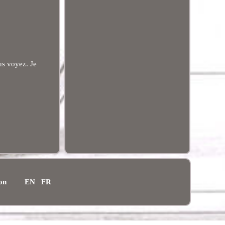
us voyez. Je
ion
EN
FR