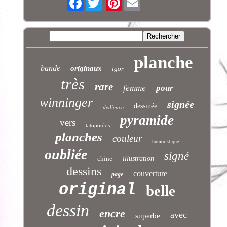
planche
bande
originaux
igor
très
rare
femme
pour
winninger
signée
dessinée
dedicace
pyramide
vers
tatopoulos
planches
couleur
humoristique
oubliée
signé
chine
illustration
dessins
couverture
page
original
belle
dessin
encre
avec
superbe