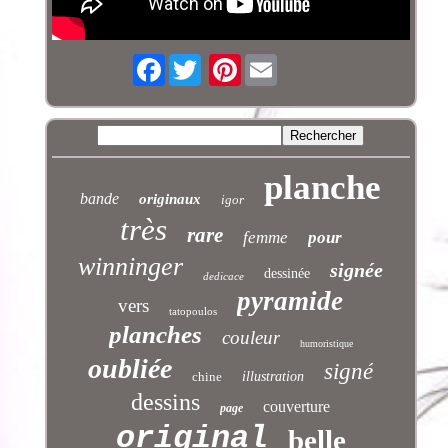
Facebook
Pinterest
planche
bande
originaux
igor
très
rare
femme
pour
winninger
signée
dessinée
dedicace
pyramide
vers
tatopoulos
planches
couleur
humoristique
oubliée
signé
chine
illustration
dessins
couverture
page
original
belle