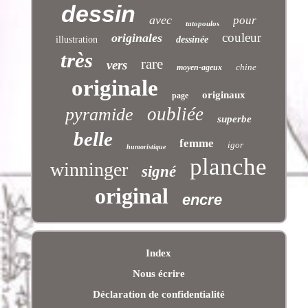
dessin
avec
pour
tatopoulos
couleur
originales
illustration
dessinée
très
rare
vers
chine
moyen-ageux
originale
originaux
page
oubliée
pyramide
superbe
belle
femme
igor
humoristique
planche
winninger
signé
original
encre
Index
Nous écrire
Déclaration de confidentialité