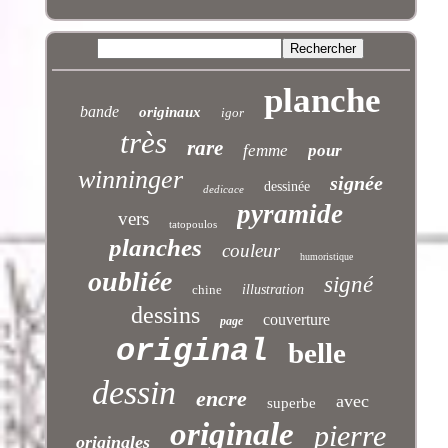
planche
bande
originaux
igor
très
rare
femme
pour
winninger
signée
dessinée
dedicace
pyramide
vers
tatopoulos
planches
couleur
humoristique
oubliée
signé
chine
illustration
dessins
couverture
page
original
belle
dessin
encre
avec
superbe
originale
pierre
originales