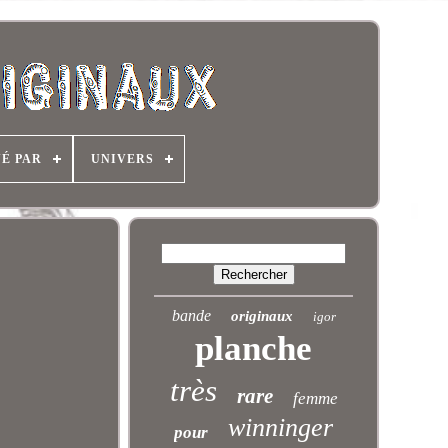
NÉ PAR
UNIVERS
bande
originaux
igor
planche
très
rare
femme
winninger
pour