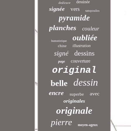
dessinée
dedicace
signée
vers
tatopoulos
pyramide
planches
couleur
oubliée
humoristique
chine
illustration
dessins
signé
couverture
page
original
dessin
belle
encre
avec
superbe
originales
originale
pierre
moyen-ageux