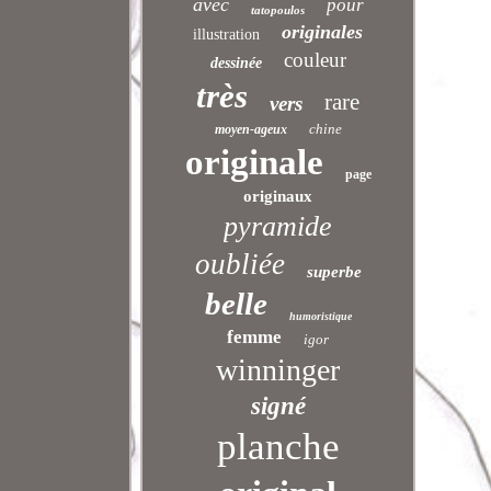
avec
pour
tatopoulos
originales
illustration
couleur
dessinée
très
rare
vers
chine
moyen-ageux
originale
page
originaux
pyramide
oubliée
superbe
belle
humoristique
femme
igor
winninger
signé
planche