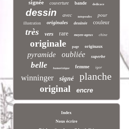
signée
couverture
bande
dedicace
dessin
avec
pour
tatopoulos
couleur
originales
illustration
dessinée
très
rare
vers
chine
moyen-ageux
originale
originaux
page
oubliée
pyramide
superbe
belle
femme
igor
humoristique
planche
winninger
signé
original
encre
Index
Nous écrire