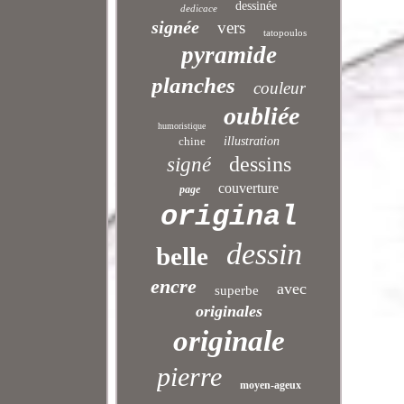
dessinée
dedicace
signée
vers
tatopoulos
pyramide
planches
couleur
oubliée
humoristique
chine
illustration
dessins
signé
couverture
page
original
dessin
belle
encre
avec
superbe
originales
originale
pierre
moyen-ageux