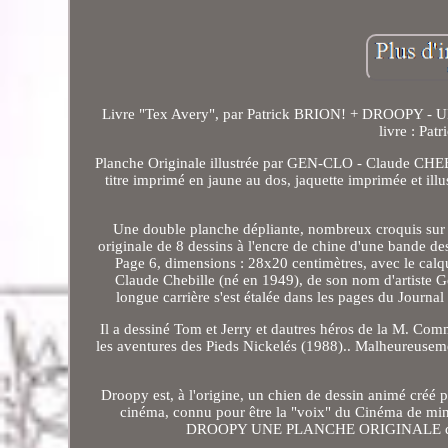
Livre "Tex Avery", par Patrick BRION! + DROOPY - 
livre : Pa
Planche Originale illustrée par GEN-CLO - Claude CHEBIL
titre imprimé en jaune au dos, jaquette imprimée et ill
Une double planche dépliante, nombreux croquis sur pap
originale de 8 dessins à l'encre de chine d'une bande 
Page 6, dimensions : 28x20 centimètres, avec le calqu
Claude Chebille (né en 1949), de son nom d'artiste Gen
longue carrière s'est étalée dans les pages du Journ
Il a dessiné Tom et Jerry et dautres héros de la M. C
les aventures des Pieds Nickelés (1988).. Malheureusemen
Droopy est, à l'origine, un chien de dessin animé créé p
cinéma, connu pour être la "voix" du Cinéma de min
DROOPY UNE PLANCHE ORIGINALE de 8 des