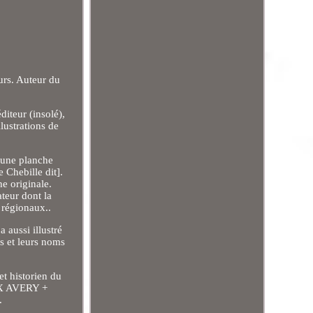
rs. Auteur du
iteur (insolé),
lustrations de
t une planche
 Chebille dit].
e originale.
ateur dont la
 régionaux..
aussi illustré
s et leurs noms
et historien du
TEX AVERY +
.