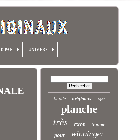
NÉ PAR
UNIVERS
INALE
bande
originaux
igor
planche
très
rare
femme
winninger
pour