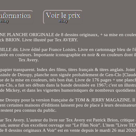
UNE PLANCHE ORIGINALE de 8 dessins originaux, + sa mise en couleu
trick BRION. Livre illustré par Tex AVERY.
LE dit. Livre édité par France Loisirs. Livre en cartonnage bleu de l'éd
ustrée en couleurs. Importante iconographie en noir & en couleurs dont il
Tex Avery.
ier transparent. Index des films, titres français & titres anglais. Join
dessinée de Droopy, planche non signée probablement de Gen-Clo [Claude
e de la mise en couleurs, très bon état. Livre de 176 pages + une planch
-Clo, a fait ses débuts dans la bande dessinée en 1967; c'est un illustr
al de Mickey, et dans les vignettes humoristiques de nombreux quotidiens
omme Droopy pour la version française de TOM & JERRY MAGAZINE. Il a 
t certaines maisons d'éditions laissent peu de place à leurs dessinateur
restent peu connus du public.
ar Tex Avery. L'auteur du livre sur Tex Avery est Patrick Brion, critique 
uit, auteur d'un excellent ouvrage sur "Le Film Noir". L'item "Livre 
sins originaux A Voir" est en vente depuis le mardi 26 mai 2020