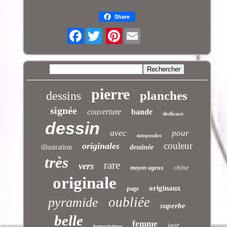
Share
Facebook
Pinterest
pierre
planches
dessins
signée
couverture
bande
dedicace
dessin
avec
pour
tatopoulos
couleur
originales
illustration
dessinée
très
rare
vers
chine
moyen-ageux
originale
originaux
page
oubliée
pyramide
superbe
belle
femme
igor
humoristique